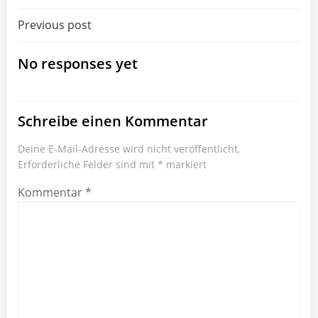
Beitragsnavigation
Previous post
No responses yet
Schreibe einen Kommentar
Deine E-Mail-Adresse wird nicht veröffentlicht.
Erforderliche Felder sind mit
*
markiert
Kommentar
*