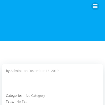
Zum
Inhalt
springen
by
Admin1
on
Dezember 15, 2019
Categories:
No Category
Tags:
No Tag