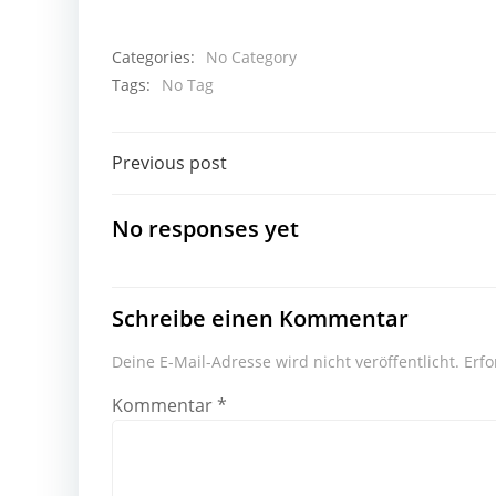
Categories:
No Category
Tags:
No Tag
Beitragsnavigation
Previous post
No responses yet
Schreibe einen Kommentar
Deine E-Mail-Adresse wird nicht veröffentlicht.
Erfo
Kommentar
*