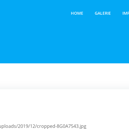
HOME
GALERIE
IM
t/uploads/2019/12/cropped-8G0A7543.jpg