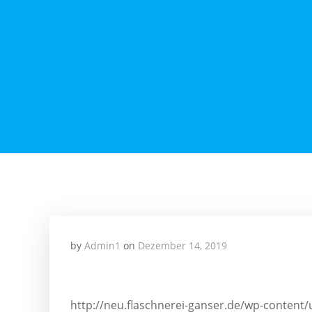
Zum
Inhalt
springen
by
Admin1
on
Dezember 14, 2019
http://neu.flaschnerei-ganser.de/wp-conten