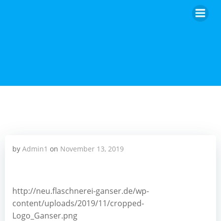
Zum
Inhalt
springen
by
Admin1
on
November 13, 2019
http://neu.flaschnerei-ganser.de/wp-
content/uploads/2019/11/cropped-
Logo_Ganser.png