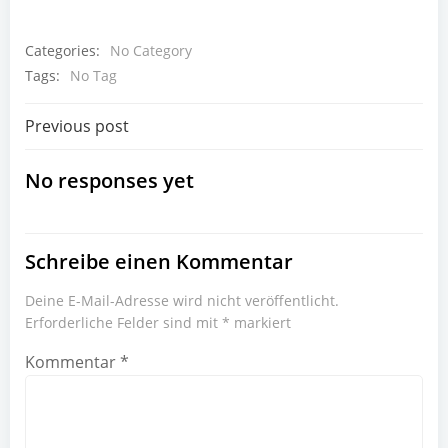
Categories:
No Category
Tags:
No Tag
Beitragsnavigation
Previous post
No responses yet
Schreibe einen Kommentar
Deine E-Mail-Adresse wird nicht veröffentlicht.
Erforderliche Felder sind mit
*
markiert
Kommentar
*