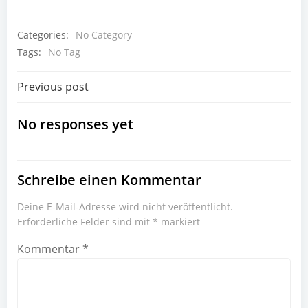
Categories:
No Category
Tags:
No Tag
Beitragsnavigation
Previous post
No responses yet
Schreibe einen Kommentar
Deine E-Mail-Adresse wird nicht veröffentlicht.
Erforderliche Felder sind mit
*
markiert
Kommentar
*