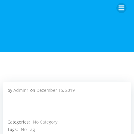
Zum
Inhalt
springen
by
Admin1
on
Dezember 15, 2019
Categories:
No Category
Tags:
No Tag