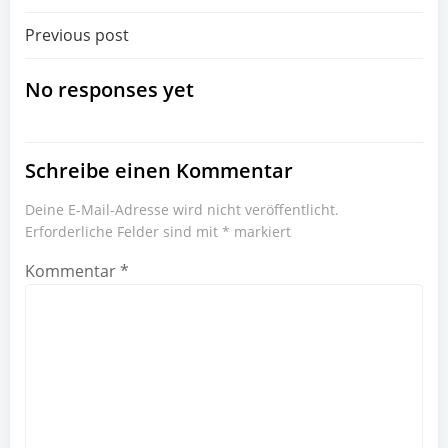
Beitragsnavigation
Previous post
No responses yet
Schreibe einen Kommentar
Deine E-Mail-Adresse wird nicht veröffentlicht.
Erforderliche Felder sind mit
*
markiert
Kommentar
*