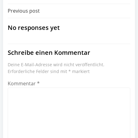
Beitragsnavigation
Previous post
No responses yet
Schreibe einen Kommentar
Deine E-Mail-Adresse wird nicht veröffentlicht.
Erforderliche Felder sind mit
*
markiert
Kommentar
*