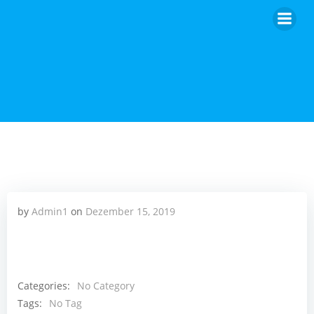
Zum
Inhalt
springen
by
Admin1
on
Dezember 15, 2019
Categories:
No Category
Tags:
No Tag