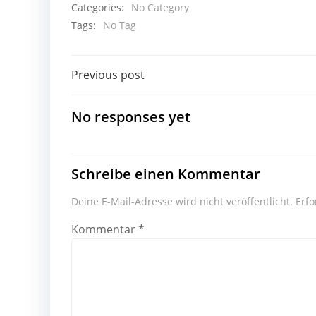
Categories:
No Category
Tags:
No Tag
Beitragsnavigation
Previous post
No responses yet
Schreibe einen Kommentar
Deine E-Mail-Adresse wird nicht veröffentlicht.
Erfo
Kommentar
*