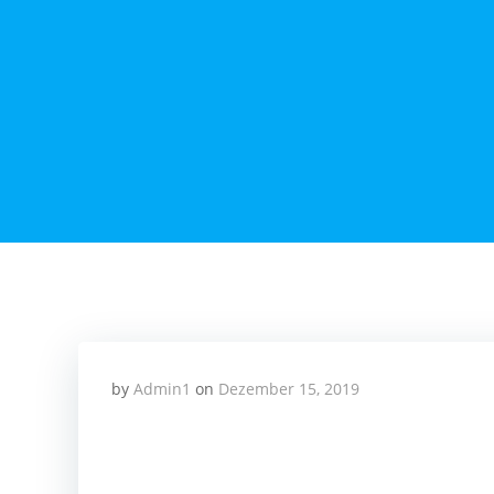
Zum
Inhalt
springen
by
Admin1
on
Dezember 15, 2019