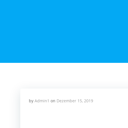
Zum
Inhalt
springen
by
Admin1
on
Dezember 15, 2019