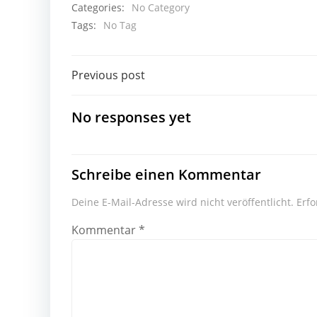
Categories:
No Category
Tags:
No Tag
Beitragsnavigation
Previous post
No responses yet
Schreibe einen Kommentar
Deine E-Mail-Adresse wird nicht veröffentlicht.
Erfo
Kommentar
*